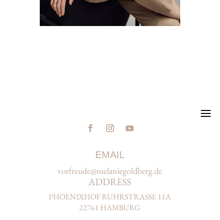
EMAIL
vorfreude@melaniegoldberg.de
ADDRESS
PHOENIXHOF RUHRSTRASSE 11A
22761 HAMBURG